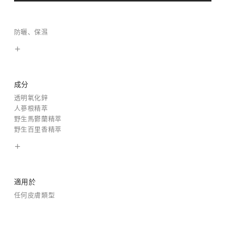
防曬、保濕
成分
透明氧化鋅
人蔘根精萃
野生馬鬱蘭精萃
野生百里香精萃
適用於
任何皮膚類型