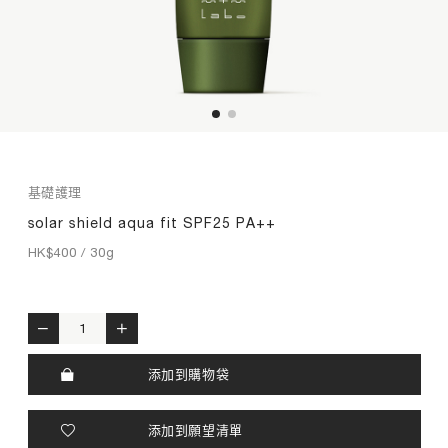
藥白修護
膠原修護
靈芝養膚
TIME by mtm labo
全新客戶限定套裝
專業服務
基礎護理
品牌探索
solar shield aqua fit SPF25 PA++
HK$
400
/ 30g
搜索
我的帳戶
購物袋
繁
EN
solar shield aqua fit SPF25 PA++ quantity
添加到購物袋
添加到願望清單