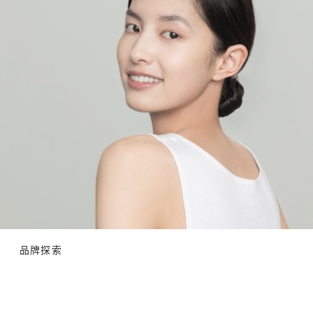
提
定
眼
升
期
圈
眼
使
兩
部
用
大
修
含
煩
護
有
惱
效
緊
，
果
致
提
。
成
升
分
去
眼
黑
的
部
眼
去
輪
圈
眼
廓
眼
袋
提
袋
眼
亮
眼
膜
眼
紋
可
方
周
品牌探索
以
法
膚
預
選
色
防
用
。
m
眼