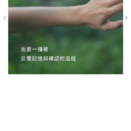
藥白修護
膠原修護
靈芝養膚
TIME by mtm labo
全新客戶限定套裝
專業服務
品牌探索
搜索
我的帳戶
購物袋
繁
EN