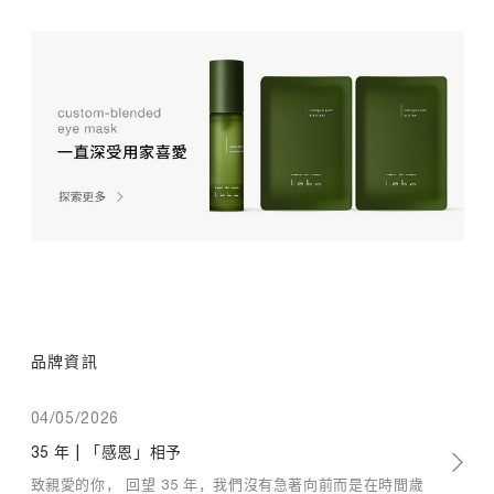
e
n
皇
R
d
牌
e
e
眼
c
d
膜
o
e
專
m
y
屬
m
e
定
e
m
制
n
a
方
d
s
法
e
k
撫
d
m
平
r
t
眼
e
m
紋
a
去
d
l
除
i
a
品牌資訊
眼
n
b
袋
g
o
黑
04/05/2026
去
皇
眼
除
牌
35 年 | 「感恩」相予
圈
眼
眼
｜
致親愛的你， 回望 35 年，我們沒有急著向前而是在時間歲
袋