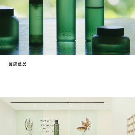
鍛
除
]
煉
眼
方
，
袋
法
有
黑
調
助
眼
配
於
圈
你
促
，
專
進
[
屬
全
量
的
身
膚
護
護膚產品
和
定
膚
面
制
產
部
]
品
的
調
，
血
配
透
液
你
過
循
專
膠
環
屬
原
，
的
蛋
減
護
白
少
膚
和
眼