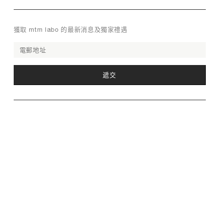
t
一
部
m
、
肌
l
眼
膚
a
獲取 mtm labo 的最新消息及獨家禮遇
膜
松
b
的
弛
E
o
介
m
。
皇
紹
a
牌
及
i
去
眼
l
用
眼
膜
*
途
袋
眼
經
眼
膜
常
膜
的
捱
是
作
夜
一
用
習
種
机
慣
理
敷
是
以
在
什
及
眼
么
年
下
？
齡
的
去
的
美
眼
增
容