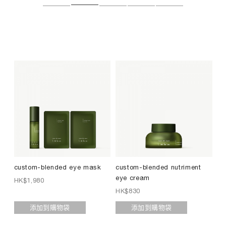
m
t
m
l
a
b
o
–
c
u
s
custom-blended eye mask
custom-blended nutriment
cu
t
eye cream
pr
o
HK$
1,980
m
HK$
830
HK
-
添加到購物袋
添加到購物袋
b
l