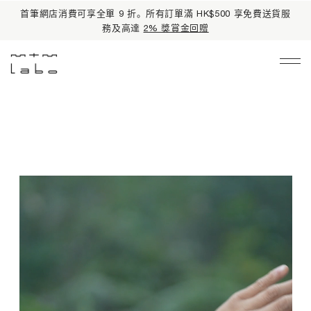
首筆網店消費可享全單 9 折。所有訂單滿 HK$500 享免費送貨服
務及高達
2% 獎賞金回贈
Main Navigation
限時禮遇
皇牌熱賣
品牌資訊
護膚產品
所有產品
產品系列
基礎護理
有機護膚