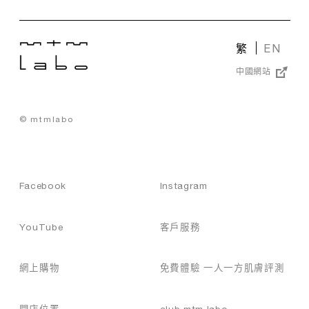
袋
長
護
眼
很
膚
膜
容
品
通
繁
EN
易
，
常
會
與
中國網站
含
顯
面
有
露
膜
咖
在
相
啡
© mtmlabo
面
似
因
部
。
或
肌
它
緊
膚
能
致
，
在
Facebook
Instagram
成
眼
短
分
周
時
，
部
間
YouTube
客戶服務
有
分
內
助
尤
為
於
為
肌
網上購物
免費體驗 一人一方肌膚評測
減
明
膚
少
顯
補
眼
，
門店位置
club mtm labo