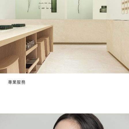
產
針
袋
品
對
。
，
性
透
處
去
過
方
眼
袋
膠
，
眼
原
解
膜
蛋
決
對
白
眼
於
和
紋
預
針
及
防
眼
對
黑
部
性
眼
肌
配
圈
專業服務
膚
方
兩
松
，
大
弛
解
煩
有
什
決
惱
麼
眼
，
好
紋
全
處
及
面
？
黑