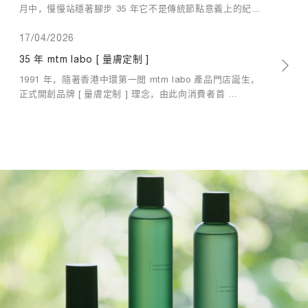
膜
m
的
月中，慢慢站穩著腳步 35 年它不是傳統節點意義上的紀念
，
t
運
而是一 …
m
重
動
17/04/2026
l
建
點
a
議
減
35 年 mtm labo [ 量膚定制 ]
有
b
退
1991 年，隨著香港中環第一間 mtm labo 產品門店誕生，
哪
o
眼
些
正式開創品牌 [ 量膚定制 ] 理念，由此向消費者首 …
m
紋
？
t
及
定
m
去
期
l
除
進
a
黑
行
b
眼
有
o
圈
氧
皇
眼
運
牌
袋
動
眼
，
和
膜
[
面
，
量
部
重
膚
肌
點
定
肉
去
制