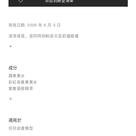
添加到願望清單
有效日期: 2026 年 6 月 5 日
潔淨保濕，並同時抑制皮炎及舒緩痕癢
成分
蘋果果水
彩虹奇異果果水
紫錐菊根精萃
適用於
任何皮膚類型