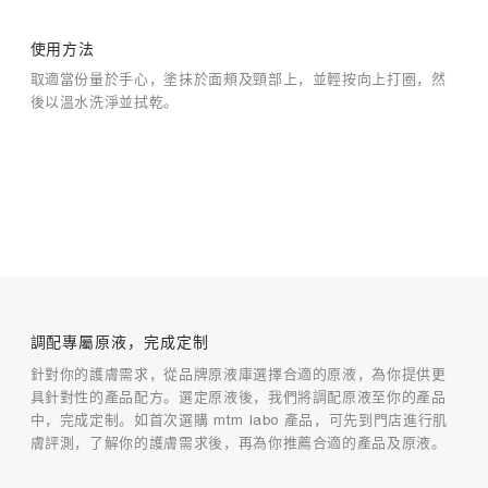
使用方法
取適當份量於手心，塗抺於面頰及頸部上，並輕按向上打圈，然
後以溫水洗淨並拭乾。
調配專屬原液，完成定制
定制產品與原液組合
定制產品與原液組合
調配專屬原液，完成定制
針對你的護膚需求，從品牌原液庫選擇合適的原液，為你提供更
具針對性的產品配方。選定原液後，我們將調配原液至你的產品
中，完成定制。如首次選購 mtm labo 產品，可先到門店進行肌
你專屬的原液及其功效
1
2
膚評測，了解你的護膚需求後，再為你推薦合適的產品及原液。
/2
/2
請選擇你最關心的皮膚狀況 (最多選擇 2 項)
請選擇與產品調配的原液功效 (最多選擇 2 項)