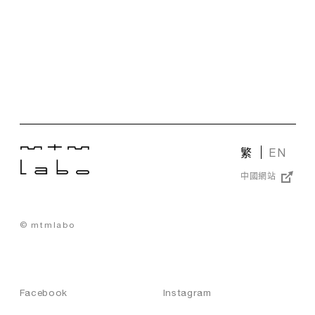
o
儀
器
配
備
獨
有
的
3
段
繁
EN
式
噴
中國網站
氣
冷
凍
© mtmlabo
系
統
，
可
以
Facebook
Instagram
在