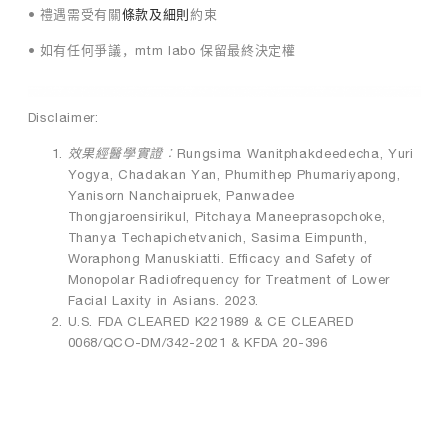
• 禮遇需受有關
條款及細則
約束
精
準
• 如有任何爭議，mtm labo 保留最終決定權
度
和
安
Disclaimer:
全
性
效果經醫學實證︰
Rungsima Wanitphakdeedecha, Yuri
。
Yogya, Chadakan Yan, Phumithep Phumariyapong,
舒
Yanisorn Nanchaipruek, Panwadee
適
Thongjaroensirikul, Pitchaya Maneeprasopchoke,
的
Thanya Techapichetvanich, Sasima Eimpunth,
療
Woraphong Manuskiatti. Efficacy and Safety of
程
Monopolar Radiofrequency for Treatment of Lower
體
Facial Laxity in Asians. 2023.
驗
U.S. FDA CLEARED K221989 & CE CLEARED
：
0068/QCO-DM/342-2021 & KFDA 20-396
o
l
i
g
i