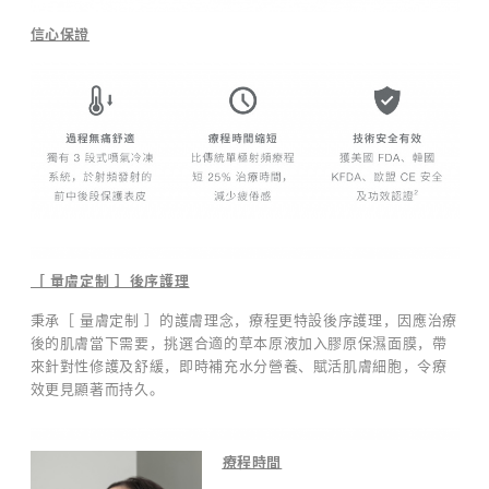
念
，
信心保證
針
對
不
同
肌
膚
狀
況
提
供
［ 量膚定制 ］後序護理
客
製
秉承［ 量膚定制 ］的護膚理念，療程更特設後序護理，因應治療
化
後的肌膚當下需要，挑選合適的草本原液加入膠原保濕面膜，帶
護
來針對性修護及舒緩，即時補充水分營養、賦活肌膚細胞，令療
理
效更見顯著而持久。
。
這
意
療程時間
味