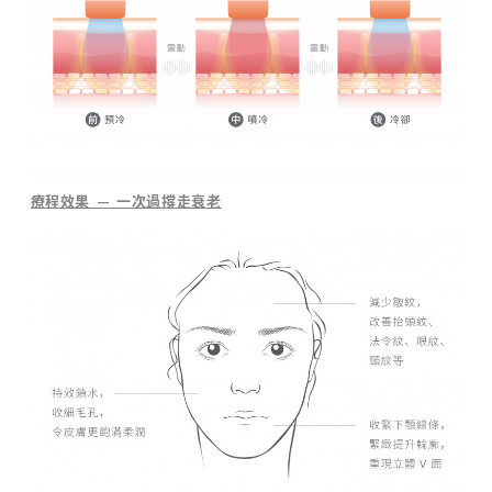
論
，
而
是
基
於
m
t
m
療程效果 — 一次過撐走衰老
l
a
b
o
的
［
量
膚
定
制
］
理