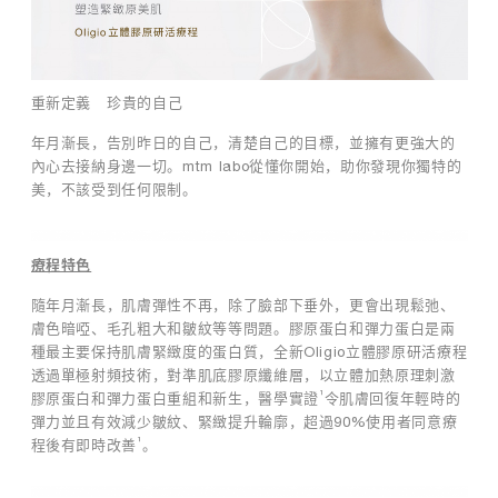
藥白修護
膠原修護
靈芝養膚
TIME by mtm labo
重新定義 珍貴的自己
全新客戶限定套裝
年月漸長，告別昨日的自己，清楚自己的目標，並擁有更強大的
內心去接納身邊一切。mtm labo從懂你開始，助你發現你獨特的
專業服務
美，不該受到任何限制。
品牌探索
o
療程特色
l
搜索
我的帳戶
購物袋
i
隨年月漸長，肌膚彈性不再，除了臉部下垂外，更會出現鬆弛、
g
膚色暗啞、毛孔粗大和皺紋等等問題。膠原蛋白和彈力蛋白是兩
繁
EN
i
種最主要保持肌膚緊緻度的蛋白質，全新Oligio立體膠原研活療程
o
透過單極射頻技術，對準肌底膠原纖維層，以立體加熱原理刺激
的
¹
膠原蛋白和彈力蛋白重組和新生，醫學實證
令肌膚回復年輕時的
獨
彈力並且有效減少皺紋、緊緻提升輪廓，超過90%使用者同意療
特
優
¹
程後有即時改善
。
勢