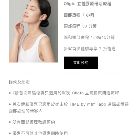
著
Oligio 立體膠原研活療程
療
程
面部療程 1 小時
前
頸部療程 50 分鐘
會
仔
面和頸部療程 1小時15分鐘
細
評
新客首次體驗專享 7 折禮遇
估
你
立即預約
的
肌
膚
條款及細則
，
以
• 7折首次體驗優惠只適用於單次 Oligio 立體膠原研活療程
確
• 首次體驗優惠只適用於從未於 TIME by mtm labo 選購或體驗
保
面部護理的新客人
能
量
• 所有面部護理敬請預約
傳
輸
• 優惠不可與其他優惠同時使用
的