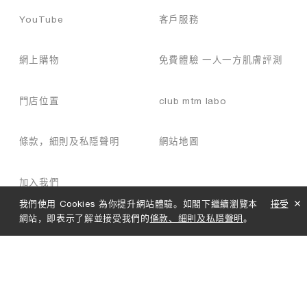
射
頻
YouTube
客戶服務
能
量
傳
網上購物
免費體驗 一人一方肌膚評測
輸
的
門店位置
club mtm labo
同
時
保
條款，細則及私隱聲明
網站地圖
護
表
皮
加入我們
。
這
我們使用 Cookies 為你提升網站體驗。如閣下繼續瀏覽本
接受
大
網站，即表示了解並接受我們的
條款、細則及私隱聲明
。
大
降
低
了
療
程