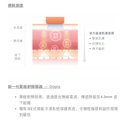
精
療程原理
準
定
位
與
客
製
化
：
o
l
i
g
i
o
新一代單極射頻儀器 — Oligio
療
程
單極射頻技術，透過發出無線電波，傳遞熱能至
皮
4.3mm
並
下組織
非
獨有3段式噴氣冷凍系統保護表皮，令療程痛感和副作用降
一
到最低
概
而