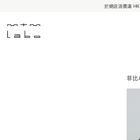
首筆網店消
非比