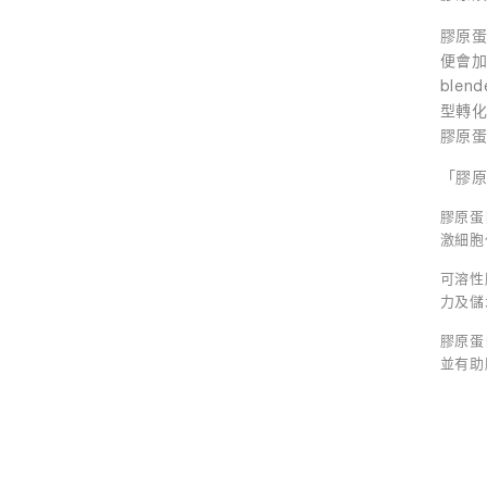
膠原
便會加速
blen
型轉
膠原
「膠
膠原蛋
激細胞
可溶性
力及儲
膠原蛋
並有助