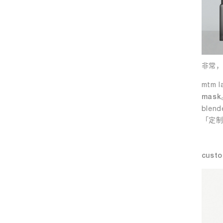
非常
mtm 
mask
ble
「定
custo