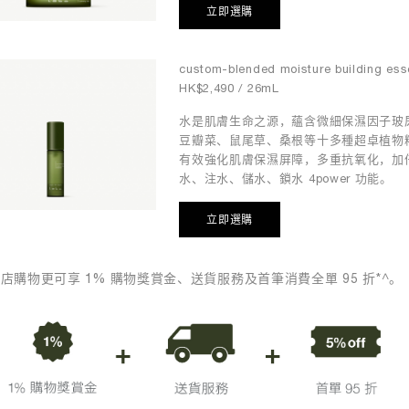
立即選購
custom-blended moisture building es
HK$2,490 / 26mL
水是肌膚生命之源，蘊含微細保濕因子玻
豆瓣菜、鼠尾草、桑根等十多種超卓植物
有效強化肌膚保濕屏障，多重抗氧化，加
水、注水、儲水、鎖水 4power 功能。
立即選購
店購物更可享 1% 購物獎賞金、送貨服務及首筆消費全單 95 折*^。