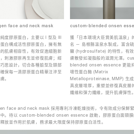
gen face and neck mask
custom-blended onsen ess
純度膠原蛋白，主要以 I 型及 III
獲「日本環境大臣賞美肌溫泉」
原蛋白構成活性膠原蛋白，擁有無
名 — 島根縣溫泉水製成，富含
擬的肌膚相容性，有效促進細胞新
鹽 (hydrosulfate) 的特性，
謝，刺激膠原再生並修復肌膚；經
膚散發如凝脂般的滋潤光澤。cust
心巧思設計，切合各種臉型及頸部
blended onsen essence 更
，確保每一滴膠原蛋白精華注滲至
壞性蛋白酶 (Matrix
肌膚。
Metalloproteinase, MMP) 
真皮層增厚，重塑並修復真皮層
纖維和彈力纖維，提升肌膚彈性
agen face and neck mask 採用專利冷凍乾燥技術，令有效成分保鮮
。待以 custom-blended onsen essence 啟動，膠原蛋白面頸
才釋放並作用於肌膚，務求最大限度保持膠原蛋白活性。