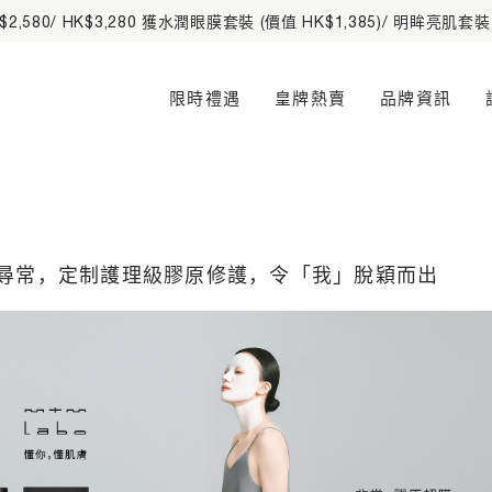
費可享全單 9 折。所有訂單滿 HK$500 享免費送貨服務及高達
2%
Main Navigation
限時禮遇
皇牌熱賣
品牌資訊
尋常，定制護理級膠原修護，令「我」脫穎而出