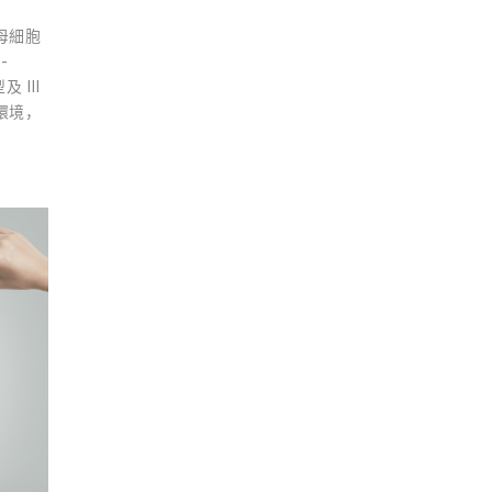
母細胞
-
 III
環境，