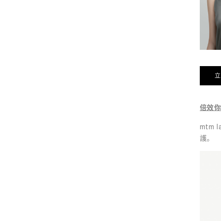
立
倍效
mtm
護。