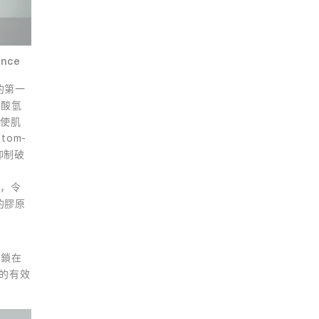
ence
的第一
硫酸氫
有效使肌
om-
能抑制破
生成，令
的膠原
。
緊鎖在
膜的有效