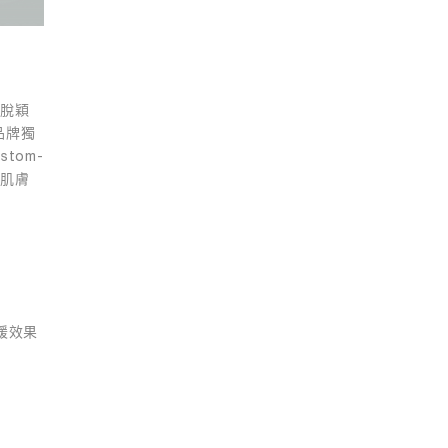
」脫穎
品牌獨
tom-
。因肌膚
緩效果