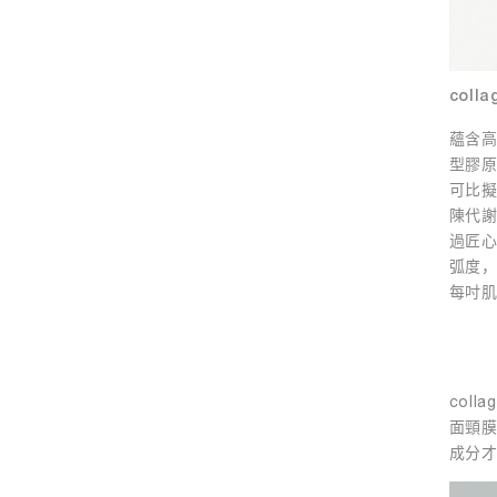
colla
蘊含高
型膠
可比
陳代
過匠
弧度
每吋
coll
面頸膜中
成分