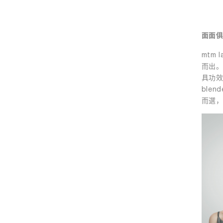
面面俱
mtm
而出。
具功效
blen
而選