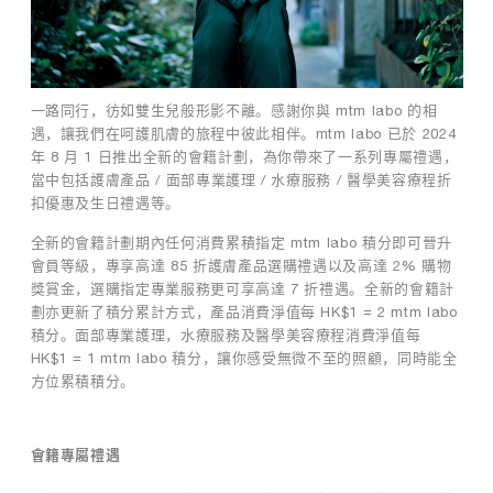
藥白修護
膠原修護
靈芝養膚
TIME by mtm labo
一路同行，彷如雙生兒般形影不離。感謝你與 mtm labo 的相
全新客戶限定套裝
遇，讓我們在呵護肌膚的旅程中彼此相伴。mtm labo 已於 2024
年 8 月 1 日推出全新的會籍計劃，為你帶來了一系列專屬禮遇，
專業服務
當中包括護膚產品 / 面部專業護理 / 水療服務 / 醫學美容療程折
扣優惠及生日禮遇等。
品牌探索
全新的會籍計劃期內任何消費累積指定 mtm labo 積分即可晉升
會員等級，專享高達 85 折護膚產品選購禮遇以及高達 2% 購物
搜索
我的帳戶
購物袋
獎賞金，選購指定專業服務更可享高達 7 折禮遇。全新的會籍計
劃亦更新了積分累計方式，產品消費淨值每 HK$1 = 2 mtm labo
積分。面部專業護理，水療服務及醫學美容療程消費淨值每
繁
EN
HK$1 = 1 mtm labo 積分，讓你感受無微不至的照顧，同時能全
方位累積積分。
會籍專屬禮遇