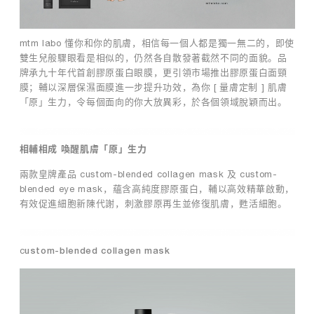
藥白修護
面
d
膜
r
膠原修護
，
e
靈芝養膚
mtm labo 懂你和你的肌膚，相信每一個人都是獨一無二的，即使
補
a
雙生兒般驟眼看是相似的，仍然各自散發著截然不同的面貌。品
濕
d
TIME by mtm labo
牌承九十年代首創膠原蛋白眼膜，更引領市場推出膠原蛋白面頸
舒
i
全新客戶限定套裝
緩
n
膜；輔以深層保濕面膜進一步提升功效，為你 [ 量膚定制 ] 肌膚
同
g
「原」生力，令每個面向的你大放異彩，於各個領域脫穎而出。
專業服務
時
補
防
濕
敏
面
品牌探索
相輔相成 喚醒肌膚「原」生力
感
膜
|
對
兩款皇牌產品 custom-blended collagen mask 及 custom-
搜索
我的帳戶
購物袋
創
於
blended eye mask，蘊含高純度膠原蛋白，輔以高效精華啟動，
造
提
有效促進細胞新陳代謝，刺激膠原再生並修復肌膚，甦活細胞。
最
升
繁
EN
佳
肌
膚
膠
彈
原
c
ustom-blended collagen mask
性
蛋
有
白
幫
生
助
長
嗎
環