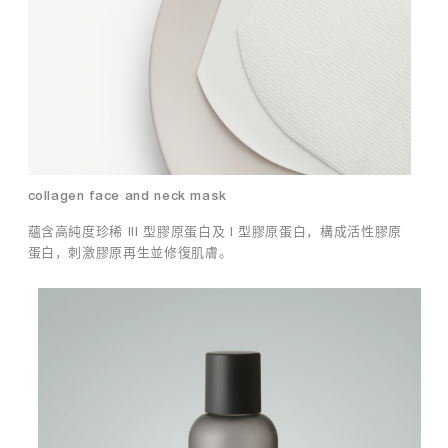
肌
肌
膚
膚
，
的
相
彈
信
性
每
和
一
減
個
少
人
細
都
collagen face and neck mask
紋
是
。
蘊含高純度珍稀 III 型膠原蛋白及 I 型膠原蛋白，構成活性膠原
獨
蛋白，刺激膠原再生並修復肌膚。
一
舒
緩
無
敏
二
感
的
面
。
膜
品
對
牌
於
肌
承
膚
九
過
十