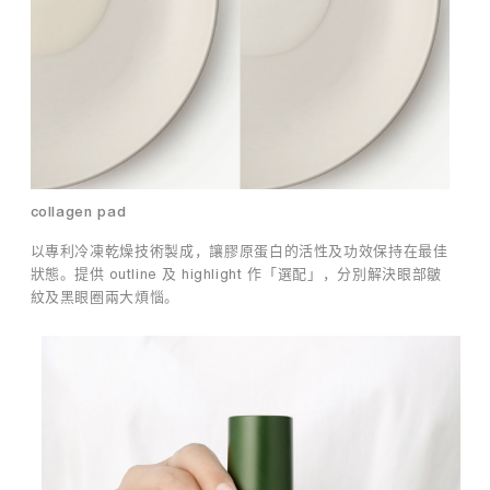
濕
和
舒
其
緩
他
護
防
膚
敏
品
感
一
功
起
效
使
，
用
嗎
賦
collagen pad
？
活
以專利冷凍乾燥技術製成，讓膠原蛋白的活性及功效保持在最佳
肌
是
狀態。提供 outline 及 highlight 作「選配」，分別解決眼部皺
膚
的
紋及黑眼圈兩大煩惱。
，
，
防
舒
禦
緩
水
面
分
膜
流
可
失
以
，
與
延
其