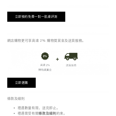
美
療
程
立即預約免費一對一肌膚評測
的
普
及
，
網店購物更可享高達 2% 購物獎賞金及送貨服務。
令
舒
緩
敏
感
面
膜
更
立即選購
普
及
。
條款及細則
無
論
禮遇數量有限，送完即止。
是
禮遇需受有關
條款及細則
約束。