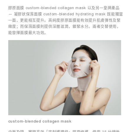
前
選
膠原面膜 custom-blended collagen mask 以及另一皇牌產品
購
使
— 凝膠狀保濕面膜 custom-blended hydrating mask 既能獨當
攻
用
略
一面，更能相互提升。高純度膠原面膜能有效提升肌膚彈性及緊
精
(
緻度；而保濕面膜則提供深層滋潤，鎖緊水分。兩者交替使用，
華
附
能發揮面膜最大功效。
液
最
。
強
保
濕
舒
敏
面
膜
)
在
現
代
生
活
中
custom-blended collagen mask
，
由面及頸，實現高效「定制護理級」膠原修護。使用 15 分鐘後