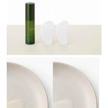
白
反
面
應
頸
，
膜
減
；
少
輔
肌
以
膚
最
的
強
不
深
適
層
感
保
和
濕
紅
面
腫
膜
。
進
一
舒
步
緩
面
提
膜
升
可
補
以