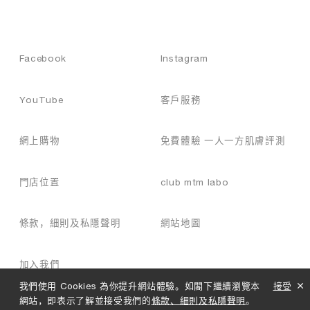
都
會
遇
到
Facebook
Instagram
肌
膚
紅
YouTube
客戶服務
腫
、
刺
網上購物
免費體驗 一人一方肌膚評測
痛
和
不
門店位置
club mtm labo
適
等
問
條款，細則及私隱聲明
網站地圖
題
。
選
加入我們
擇
我們使用 Cookies 為你提升網站體驗。如閣下繼續瀏覽本
接受
合
網站，即表示了解並接受我們的
條款、細則及私隱聲明
。
適