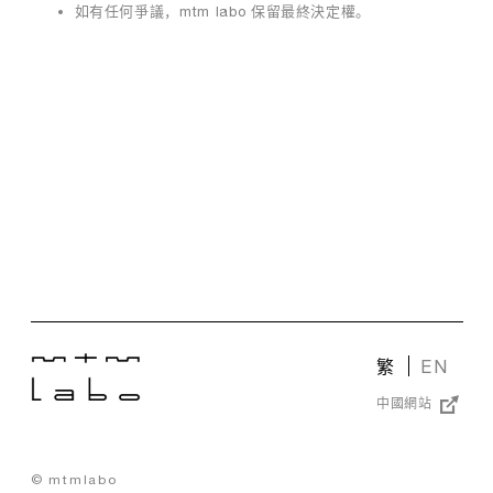
因
如有任何爭議，mtm labo 保留最終決定權。
為
空
氣
污
染
、
氣
候
變
化
還
是
生
活
壓
繁
EN
力
，
中國網站
許
多
人
© mtmlabo