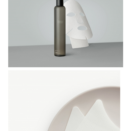
？
境
|
補
m
濕
t
面
m
膜
l
能
a
夠
b
提
o
升
m
肌
t
膚
m
的
l
水
a
分
b
含
o
量
懂
，
你
從
和
而
你
增
的
加