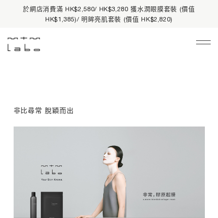
首筆網店消費可享全單 9 折。所有訂單滿 HK$500 享免費送貨服
務及高達
2% 獎賞金回贈
Main Navigation
限時禮遇
皇牌熱賣
非比尋常 脫穎而出
品牌資訊
[
R
量
e
護膚產品
膚
c
定
o
所有產品
制
m
]
m
產品系列
最
e
基礎護理
強
n
保
d
有機護膚
濕
e