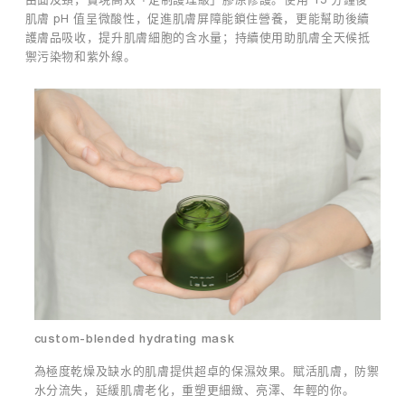
肌
肌膚 pH 值呈微酸性，促進肌膚屏障能鎖住營養，更能幫助後續
膚
護膚品吸收，提升肌膚細胞的含水量；持續使用助肌膚全天候抵
面
禦污染物和紫外線。
對
的
生
活
壓
力
和
環
境
刺
激
日
益
增
加
custom-blended hydrating mask
，
加
為極度乾燥及缺水的肌膚提供超卓的保濕效果。賦活肌膚，防禦
上
水分流失，延緩肌膚老化，重塑更細緻、亮澤、年輕的你。
醫