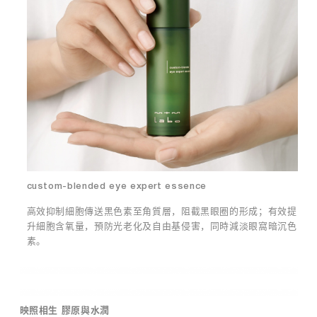
緩
他
肌
護
膚
膚
老
品
化
搭
。
配
使
舒
用
緩
，
敏
以
感
增
面
強
膜
custom-blended eye expert essence
護
–
根
膚
高效抑制細胞傳送黑色素至角質層，阻截黑眼圈的形成；有效提
據
效
升細胞含氧量，預防光老化及自由基侵害，同時減淡眼窩暗沉色
補
果
素。
濕
，
舒
如
緩
在
功
面
效
膜
映照相生 膠原與水潤
的