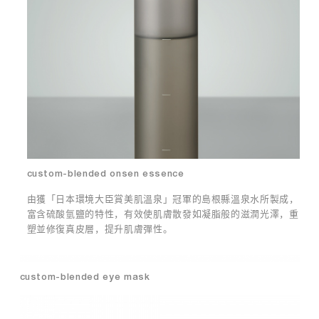
敏
年
反
代
應
首
有
什
創
麼
膠
效
原
果
蛋
？
白
舒
眼
緩
膜
敏
，
感
custom-blended onsen essence
更
面
引
膜
由獲「日本環境大臣賞美肌溫泉」冠軍的島根縣溫泉水所製成，
領
能
富含硫酸氫鹽的特性，有效使肌膚散發如凝脂般的滋潤光澤，重
市
夠
塑並修復真皮層，提升肌膚彈性。
場
幫
推
助
出
舒
custom-blended eye mask
膠
緩
原
過
蛋
敏